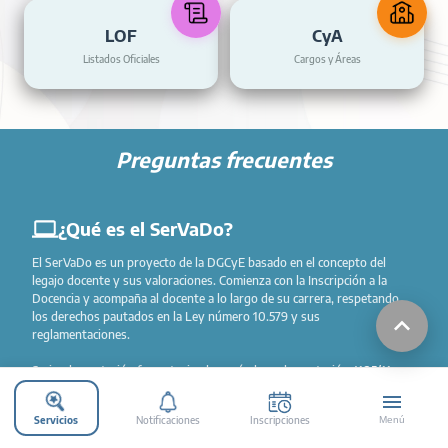
LOF
CyA
Listados Oficiales
Cargos y Áreas
Preguntas frecuentes
¿Qué es el SerVaDo?
El SerVaDo es un proyecto de la DGCyE basado en el concepto del
legajo docente y sus valoraciones. Comienza con la Inscripción a la
Docencia y acompaña al docente a lo largo de su carrera, respetando
los derechos pautados en la Ley número 10.579 y sus
reglamentaciones.
Su implementación fue autorizada según la reglamentación
4185/11
y
ahora cuenta con una interfaz moderna y adaptable a todos los
dispositivos móviles. Podés descargarla en tu PC o celular iOS y
Servicios
Notificaciones
Inscripciones
Menú
Android.